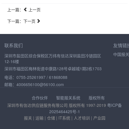
上一篇：
上一页
下一篇：下一页
联系我们
友情链
中国报
深圳市盐田区综合保税区万纬有信达深圳盐田冷链园区
12-16楼
深圳市福田区梅林街道中康路128号卓越城1期2栋1703
电话：0755-25261997 / 61868088
邮箱：4006656100@56100.com
合作伙伴
智能报关系统
版权所有
深圳市有信达供应链服务有限公司 版权所有 1997-2019
粤ICP备
2025464425号-1
报关 | 运输 | 仓储 | IT系统 | 人才培训 | 产业园