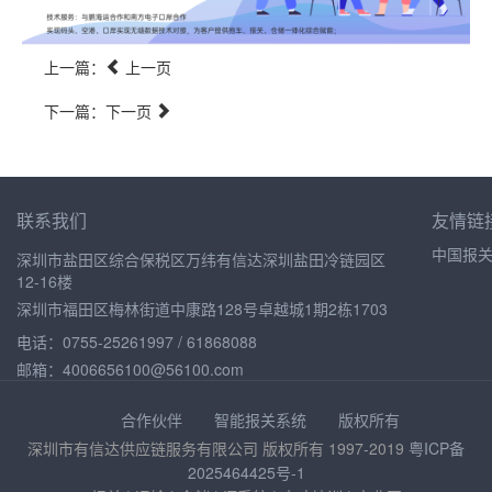
上一篇：
上一页
下一篇：下一页
联系我们
友情链
中国报
深圳市盐田区综合保税区万纬有信达深圳盐田冷链园区
12-16楼
深圳市福田区梅林街道中康路128号卓越城1期2栋1703
电话：0755-25261997 / 61868088
邮箱：4006656100@56100.com
合作伙伴
智能报关系统
版权所有
深圳市有信达供应链服务有限公司 版权所有 1997-2019
粤ICP备
2025464425号-1